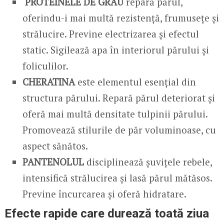
PROTEINELE DE GRÂU
repară părul,
oferindu-i mai multă rezistență, frumusețe și
strălucire. Previne electrizarea și efectul
static. Sigilează apa în interiorul părului și
foliculilor.
CHERATINA
este elementul esențial din
structura părului. Repară părul deteriorat și
oferă mai multă densitate tulpinii părului.
Promovează stilurile de păr voluminoase, cu
aspect sănătos.
PANTENOLUL
disciplinează șuvițele rebele,
intensifică strălucirea și lasă părul mătăsos.
Previne încurcarea și oferă hidratare.
Efecte rapide care durează toată ziua