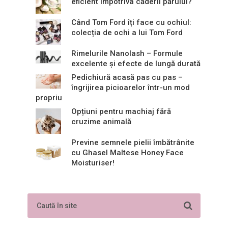
eficient împotriva căderii părului?
Când Tom Ford îți face cu ochiul:
colecția de ochi a lui Tom Ford
Rimelurile Nanolash – Formule
excelente și efecte de lungă durată
Pedichiură acasă pas cu pas –
îngrijirea picioarelor într-un mod
propriu
Opțiuni pentru machiaj fără
cruzime animală
Previne semnele pielii îmbătrânite
cu Ghasel Maltese Honey Face
Moisturiser!