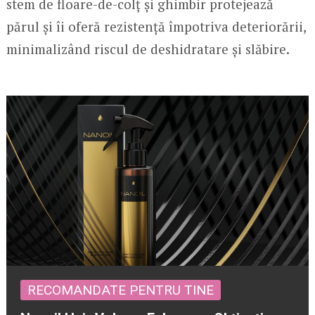
stem de floare-de-colț și ghimbir protejează
părul și îi oferă rezistență împotriva deteriorării,
minimalizând riscul de deshidratare și slăbire.
RECOMANDATE PENTRU TINE