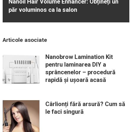
Nanoil Hair Volume Enhancer: Obțineți un
păr voluminos ca la salon
Articole asociate
Nanobrow Lamination Kit
pentru laminarea DIY a
sprâncenelor – procedură
rapidă și ușoară acasă
Cârlionți fără arsură? Cum să
le faci singură