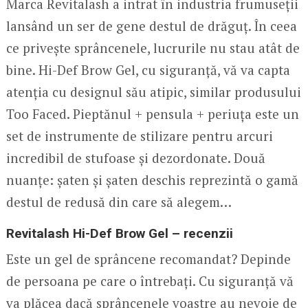
Marca Revitalash a intrat în industria frumuseții
lansând un ser de gene destul de drăguț. În ceea
ce privește sprâncenele, lucrurile nu stau atât de
bine. Hi-Def Brow Gel, cu siguranță, vă va capta
atenția cu designul său atipic, similar produsului
Too Faced. Pieptănul + pensula + periuța este un
set de instrumente de stilizare pentru arcuri
incredibil de stufoase și dezordonate. Două
nuanțe: șaten și șaten deschis reprezintă o gamă
destul de redusă din care să alegem…
Revitalash Hi-Def Brow Gel – recenzii
Este un gel de sprâncene recomandat? Depinde
de persoana pe care o întrebați. Cu siguranță vă
va plăcea dacă sprâncenele voastre au nevoie de