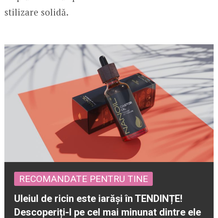
stilizare solidă.
RECOMANDATE PENTRU TINE
Uleiul de ricin este iarăși în TENDINȚE!
Descoperiți-l pe cel mai minunat dintre ele